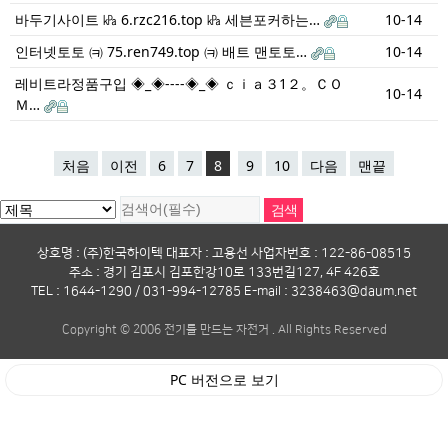
바두기사이트 ㎪ 6.rzc216.top ㎪ 세븐포커하는…
10-14
인터넷토토 ㈊ 75.ren749.top ㈊ 배트 맨토토…
10-14
레비트라정품구입 ◈_◈----◈_◈ ｃｉａ３1２。ＣＯ
10-14
Ｍ…
처음
이전
6
7
8
9
10
다음
맨끝
상호명 : (주)한국하이텍 대표자 : 고용선 사업자번호 : 122-86-08515
주소 : 경기 김포시 김포한강10로 133번길127, 4F 426호
TEL : 1644-1290 / 031-994-12785 E-mail : 3238463@daum.net
Copyright © 2006 전기를 만드는 자전거 . All Rights Reserved
PC 버전으로 보기